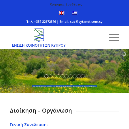
Χρήσιμες Συνδέσεις
Τηλ: +357 22672576 | Email:
cuc@cytanet.com.cy
Το πολύχρωμο τοπίο της Άνοιξης στο χωριό Αμαργέτη, Επαρχία Πάφου
Διοίκηση – Οργάνωση
Γενική Συνέλευση: