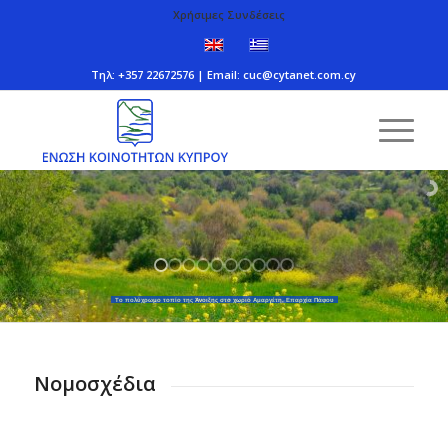
Χρήσιμες Συνδέσεις
Τηλ: +357 22672576 | Email:
cuc@cytanet.com.cy
Το πολύχρωμο τοπίο της Άνοιξης στο χωριό Αμαργέτη, Επαρχία Πάφου
Νομοσχέδια