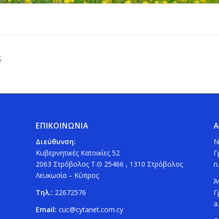
.
ΕΠΙΚΟΙΝΩΝΙΑ
Α
Διεύθυνση:
Ν
Κυβερνητικές Κατοικίες 52
Γ
2063 Στρόβολος Τ.Θ 25466 , 1310 Στρόβολος
n
Λευκωσία – Κύπρος
Ά
Τηλ.:
22672576
Γ
a
Email:
cuc@cytanet.com.cy