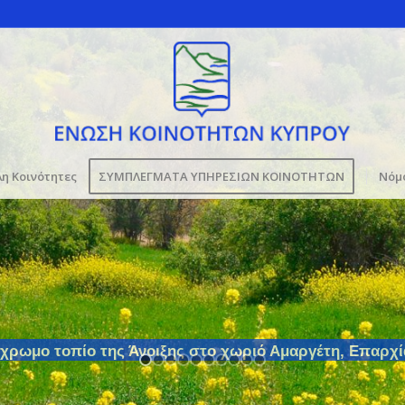
η Κοινότητες
ΣΥΜΠΛΕΓΜΑΤΑ ΥΠΗΡΕΣΙΩΝ ΚΟΙΝΟΤΗΤΩΝ
Νόμο
χρωμο τοπίο της Άνοιξης στο χωριό Αμαργέτη, Επαρχ