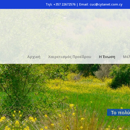
Τηλ: +357 22672576 | Email:
cuc@cytanet.com.cy
Αρχική
Χαιρετισμός Προέδρου
Η Ένωση
Μέλ
Το πολύ