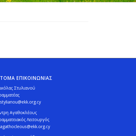
ΤΟΜΑ ΕΠΙΚΟΙΝΩΝΙΑΣ
ικόλας Στυλιανού
ραμματέας
.stylianou@ekk.org.cy
ντρη Αγαθοκλέους
ραμματειακός Λειτουργός
.agathocleous@ekk.org.cy