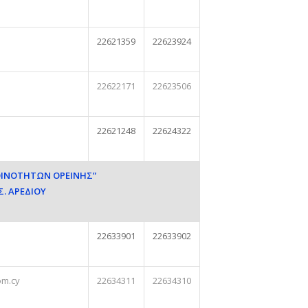
22621359
22623924
22622171
22623506
22621248
22624322
ΟΙΝΟΤΗΤΩΝ ΟΡΕΙΝΗΣ”
. ΑΡΕΔΙΟΥ
22633901
22633902
om.cy
22634311
22634310