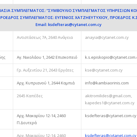
ΟΜΑΣΙΑ ΣΥΜΠΛΕΓΜΑΤΟΣ: “ΣΥΜΒΟΥΛΙΟ ΣΥΜΠΛΕΓΜΑΤΟΣ ΥΠΗΡΕΣΙΩΝ Κ
 ΠΡΟΕΔΡΟΣ ΣΥΜΠΛΕΓΜΑΤΟΣ: ΕΥΓΕΝΙΟΣ ΧΑΤΖΗΕΥΤΥΧΙΟΥ, ΠΡΟΕΔΡΟΣ Κ.
Email:
ksdefteras@cytanet.com.cy
Αντιστάσεως 7Α, 2640 Ανάγεια
anayia@cytanet.com.cy
δης
Αγ. Νικολάου 1, 2642 Επισκοπειό
k.s.episkopio@cytanet.com.
Γρ. Αυξεντίου 21, 2643 Εργάτες
kse@cytanet.com.cy
Αρχ. Κυπριανού 1, 2644 Καμπιά
info@kambiaorinis.com
2645 Καπέδες
akitromilides@gmail.com
,
kapedes1@cytanet.com.cy
Αρχ. Μακαρίου 12-14, 2460
ksdefteras@cytanet.com.cy
Π.Δευτερά
Αρχ. Μακαρίου 12-14, 2460
ksdefteras@cytanet.com.cy