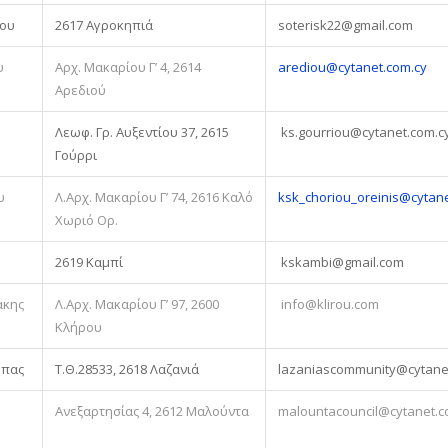
κου
2617 Αγροκηπιά
soterisk22@gmail.com
υ
Αρχ. Μακαρίου Γ’ 4, 2614
arediou@cytanet.com.cy
Αρεδιού
Λεωφ. Γρ. Αυξεντίου 37, 2615
ks.gourriou@cytanet.com.c
Γούρρι
υ
Λ.Αρχ. Μακαρίου Γ’ 74, 2616 Καλό
ksk_choriou_oreinis@cytane
Χωριό Ορ.
2619 Καμπί
kskambi@gmail.com
άκης
Λ.Αρχ. Μακαρίου Γ’ 97, 2600
info@klirou.com
Κλήρου
μπας
Τ.Θ.28533, 2618 Λαζανιά
lazaniascommunity@cytane
Ανεξαρτησίας 4, 2612 Μαλούντα
malountacouncil@cytanet.c