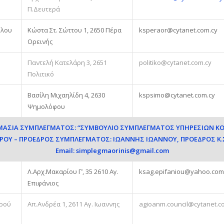
Π.Δευτερά
ύλου
Κώστα Στ. Σώττου 1, 2650 Πέρα
ksperaor@cytanet.com.cy
Ορεινής
Παντελή Κατελάρη 3, 2651
politiko@cytanet.com.cy
Πολιτικό
Βασίλη Μιχαηλίδη 4, 2630
kspsimo@cytanet.com.cy
Ψημολόφου
ΟΜΑΣΙΑ ΣΥΜΠΛΕΓΜΑΤΟΣ: “ΣΥΜΒΟΥΛΙΟ ΣΥΜΠΛΕΓΜΑΤΟΣ ΥΠΗΡΕΣΙΩΝ Κ
ΗΡΟΥ – ΠΡΟΕΔΡΟΣ ΣΥΜΠΛΕΓΜΑΤΟΣ: ΙΩΑΝΝΗΣ ΙΩΑΝΝΟΥ, ΠΡΟΕΔΡΟΣ Κ.Σ
Email:
simplegmaorinis@gmail.com
Λ.Αρχ.Μακαρίου Γ’, 35 2610 Αγ.
ksag.epifaniou@yahoo.com
Επιφάνιος
υρού
Απ.Ανδρέα 1, 2611 Αγ. Ιωαννης
agioanm.council@cytanet.c