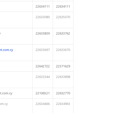
22634111
22634111
22633080
22635070
y
22633839
22633762
t.com.cy
22633697
22633670
22642722
22371629
22633344
22633898
t.com.cy
22106521
22632770
om.cy
22634466
22634963