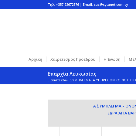
Τηλ: +357 22672576 | Email:
cuc@cytanet.com.cy
Αρχική
Χαιρετισμός Προέδρου
Η Ένωση
Μέλ
Επαρχία Λευκωσίας
Είσαστε εδώ:
ΣΥΜΠΛΕΓΜΑΤΑ ΥΠΗΡΕΣΙΩΝ ΚΟΙΝΟΤΗΤ
Α΄ ΣΥΜΠΛΕΓΜΑ – ΟΝ
ΕΔΡΑ:ΑΓΙΑ ΒΑ