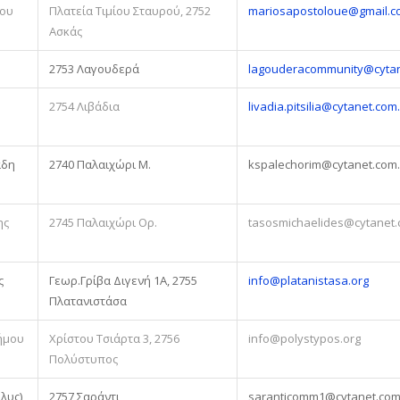
δου
Πλατεία Τιμίου Σταυρού, 2752
mariosapostoloue@gmail.c
Ασκάς
2753 Λαγουδερά
lagouderacommunity@cyta
2754 Λιβάδια
livadia.pitsilia@cytanet.com
άδη
2740 Παλαιχώρι Μ.
kspalechorim@cytanet.com.
ης
2745 Παλαιχώρι Ορ.
tasosmichaelides@cytanet.
ς
Γεωρ.Γρίβα Διγενή 1Α, 2755
info@platanistasa.org
Πλατανιστάσα
ήμου
Χρίστου Τσιάρτα 3, 2756
info@polystypos.org
Πολύστυπος
λυς)
2757 Σαράντι
saranticomm1@cytanet.com