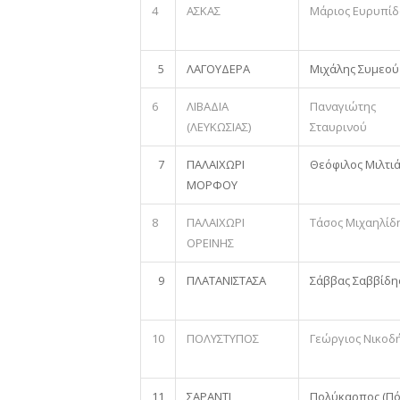
4
ΑΣΚΑΣ
Μάριος Ευρυπί
5
ΛΑΓΟΥΔΕΡΑ
Μιχάλης Συμεού
6
ΛΙΒΑΔΙΑ
Παναγιώτης
(ΛΕΥΚΩΣΙΑΣ)
Σταυρινού
7
ΠΑΛΑΙΧΩΡΙ
Θεόφιλος Μιλτι
ΜΟΡΦΟΥ
8
ΠΑΛΑΙΧΩΡΙ
Τάσος Μιχαηλίδ
ΟΡΕΙΝΗΣ
9
ΠΛΑΤΑΝΙΣΤΑΣΑ
Σάββας Σαββίδη
10
ΠΟΛΥΣΤΥΠΟΣ
Γεώργιος Νικοδ
11
ΣΑΡΑΝΤΙ
Πολύκαρπος (Πό