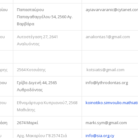
ρίου
Παπασταύρου
ayiavarvaranic@cytanet.co
Παπαγαθαγγέλου 54, 2560 Αγ.
Βαρβάρα
του
Αυτοστέγαση 27, 2641
analiontas1@gmail.com
Αναλυόντας
άρης
2564 Κοτσιάτης
kotsiatis@gmail.com
όρου
Γρίβα Διγενή 44, 2565
info@lythrodontas.org
Λυθροδόντας
σου
Εθνομάρτυρα Κυπριανού7, 2568
koinotiko.simvoulio.mathiat
Μαθιάτης
τάση
2674 Μαρκί
marki.sym@gmail.com
υ
Αρχ. Μακαρίου Γ’8 2574 Σιά
info@sia.org.cy