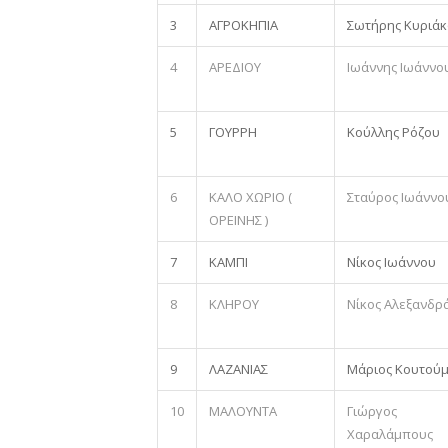
3
ΑΓΡΟΚΗΠΙΑ
Σωτήρης Κυριά
4
ΑΡΕΔΙΟΥ
Ιωάννης Ιωάννο
5
ΓΟΥΡΡΗ
Κούλλης Ρόζου
6
ΚΑΛΟ ΧΩΡΙΟ (
Σταύρος Ιωάννο
ΟΡΕΙΝΗΣ )
7
ΚΑΜΠΙ
Νίκος Ιωάννου
8
ΚΛΗΡΟΥ
Νίκος Αλεξανδρ
9
ΛΑΖΑΝΙΑΣ
Μάριος Κουτού
10
ΜΑΛΟΥΝΤΑ
Γιώργος
Χαραλάμπους