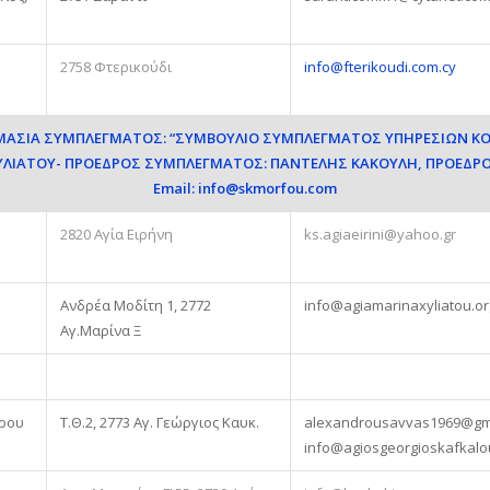
2758 Φτερικούδι
info@fterikoudi.com.cy
ΟΜΑΣΙΑ ΣΥΜΠΛΕΓΜΑΤΟΣ: “ΣΥΜΒΟΥΛΙΟ ΣΥΜΠΛΕΓΜΑΤΟΣ ΥΠΗΡΕΣΙΩΝ 
ΞΥΛΙΑΤΟΥ- ΠΡΟΕΔΡΟΣ ΣΥΜΠΛΕΓΜΑΤΟΣ: ΠΑΝΤΕΛΗΣ ΚΑΚΟΥΛΗ, ΠΡΟΕΔΡΟ
Email:
info@skmorfou.com
2820 Αγία Ειρήνη
ks.agiaeirini@yahoo.gr
Ανδρέα Μοδίτη 1, 2772
info@agiamarinaxyliatou.or
Αγ.Μαρίνα Ξ
δρου
Τ.Θ.2, 2773 Αγ. Γεώργιος Καυκ.
alexandrousavvas1969@gm
info@agiosgeorgioskafkalo