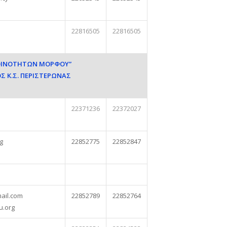
22816505
22816505
ΚΟΙΝΟΤΗΤΩΝ ΜΟΡΦΟΥ”
Σ Κ.Σ. ΠΕΡΙΣΤΕΡΩΝΑΣ
22371236
22372027
g
22852775
22852847
ail.com
22852789
22852764
u.org