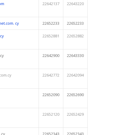
om
22642137
22643220
net.com
. cy
22652233
22652233
.cy
22652881
22652882
cy
22642900
22643330
com.cy
22642772
22642094
22652090
22652690
22652120
22652429
.cy
22652343
22652343