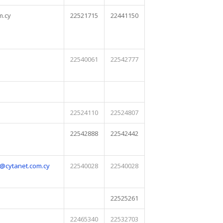
m.cy
22521715
22441150
22540061
22542777
22524110
22524807
22542888
22542442
i@cytanet.com.cy
22540028
22540028
22525261
22465340
22532703