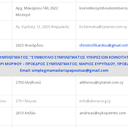
Αρχ. Μακαρίου Γ΄40, 2622
koinotikosymbouliomitsero
Μιτσερό
Αγ. Ειρήνης 12, 2620 Φαρμακάς
ksfarmaka@cytanet.com.cy
υ
2623 Φυκάρδου
christosfikardou@gmail.co
 ΣΥΜΠΛΕΓΜΑΤΟΣ: “ΣΥΜΒΟΥΛΙΟ ΣΥΜΠΛΕΓΜΑΤΟΣ ΥΠΗΡΕΣΙΩΝ ΚΟΙΝΟΤΗ
ΩΡΙ ΜΟΡΦΟΥ – ΠΡΟΕΔΡΟΣ ΣΥΜΠΛΕΓΜΑΤΟΣ: ΜΑΡΙΟΣ ΕΥΡΥΠΙΔΟΥ, ΠΡΟΕΔ
Email:
simplegmamadarispapoutsas@gmail.com
2750 Αληθινού
alithinou@cytanet.com.cy
όρου
2751 Άλωνα
info@alona.org.cy
2613 Απλίκι
andreas@sykopetritis.com