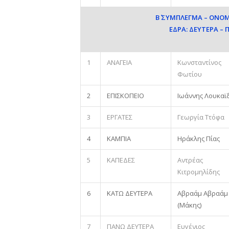
Β΄ ΣΥΜΠΛΕΓΜΑ – ΟΝ
ΕΔΡΑ: ΔΕΥΤΕΡΑ –
1
ΑΝΑΓΕΙΑ
Κωνσταντίνος
Φωτίου
2
ΕΠΙΣΚΟΠΕΙΟ
Ιωάννης Λουκαϊ
3
ΕΡΓΑΤΕΣ
Γεωργία Ττόφα
4
ΚΑΜΠΙΑ
Ηράκλης Πίας
5
ΚΑΠΕΔΕΣ
Αντρέας
Κιτρομηλίδης
6
ΚΑΤΩ ΔΕΥΤΕΡΑ
Αβραάμ Αβραάμ
(Μάκης)
7
ΠΑΝΩ ΔΕΥΤΕΡΑ
Ευγένιος