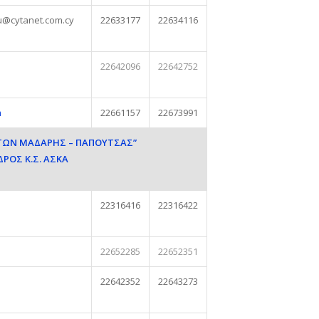
u@cytanet.com.cy
22633177
22634116
22642096
22642752
m
22661157
22673991
ΤΩΝ ΜΑΔΑΡΗΣ – ΠΑΠΟΥΤΣΑΣ”
ΡΟΣ Κ.Σ. ΑΣΚΑ
22316416
22316422
22652285
22652351
22642352
22643273