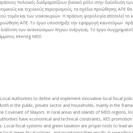
ς πράσινες πολιτικές διαδραματίζουν βασικό ρόλο στην διείσδυση τ
νομικούς και τεχνικούς περιορισμούς, τα σχέδια προώθησης ΑΠΕ θα
κού τομέα και των νοικοκυριών. Η πράσινη φορολογία αποτελεί το 
προώθηση ΑΠΕ. Το έργο υποστήριξε την εφαρμογή καινοτόμων πρά
ω διάδοση των ανανεώσιμων πηγών ενέργειας. Το έργο συγχρηματοδ
άμματος Interreg MED
 Authorities to define and implement innovative local fiscal policie
th in the public, private sector and households, mainly in the fram
he Covenant of Mayors. In rural areas and islands of MED regions, local
authorities have economical and technical constraints, RES promotion p
ds. Local fiscal systems and green taxation are proper tools to lead a
 local green fiscal policies, and monitoring their results in spreadin