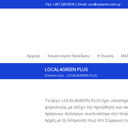
Τηλ: +357 22672576 | Email:
cuc@cytanet.com.cy
Αρχική
Χαιρετισμός Προέδρου
Η Ένωση
Μέλ
LOCAL4GREEN PLUS
Είσαστε εδώ:
LOCAL4GREEN PLUS
Το έργο LOCAL4GREEN PLUS έχει υποστηριξε
φορολογία, με στόχο την προώθηση των ανα
πράσινων πολιτικών συνδυάστηκε στο πλαίσ
Αρχές με τη δέσμευση τους στο Σύμφωνο 