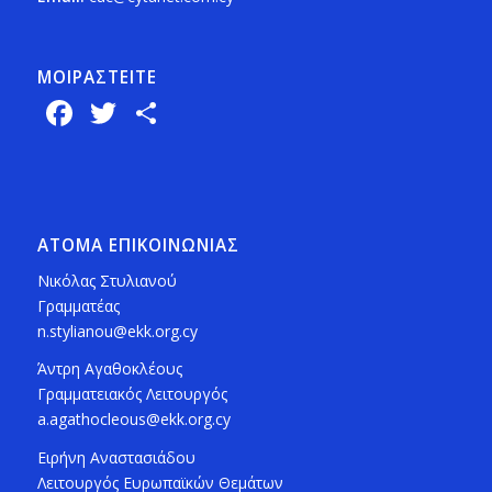
ΜΟΙΡΑΣTEITE
Facebook
Twitter
Share
ΑΤΟΜΑ ΕΠΙΚΟΙΝΩΝΙΑΣ
Νικόλας Στυλιανού
Γραμματέας
n.stylianou@ekk.org.cy
Άντρη Αγαθοκλέους
Γραμματειακός Λειτουργός
a.agathocleous@ekk.org.cy
Ειρήνη Αναστασιάδου
Λειτουργός Ευρωπαϊκών Θεμάτων