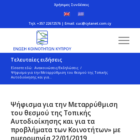
Χρήσιμες Συνδέσεις
Τηλ: +357 22672576 | Email:
cuc@cytanet.com.cy
Τελευταίες ειδήσεις
Είσαστε εδώ:
Ανακοινώσεις/Εκδηλώσεις
/
Ψήφισμα για την Μεταρρύθμιση του θεσμού της Τοπικής
Αυτοδιοίκησης και για...
Ψήφισμα για την Μεταρρύθμιση
του θεσμού της Τοπικής
Αυτοδιοίκησης και για τα
προβλήματα των Κοινοτήτων» με
ημερομηνία 22/01/2019